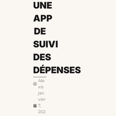
UNE
APP
DE
SUIVI
DES
DÉPENSES
Ale
xis
jan
vier
7,
202