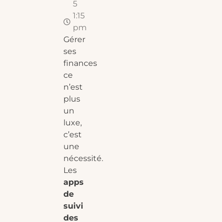
5
1:15
pm
Gérer
ses
finances
ce
n’est
plus
un
luxe,
c’est
une
nécessité.
Les
apps
de
suivi
des